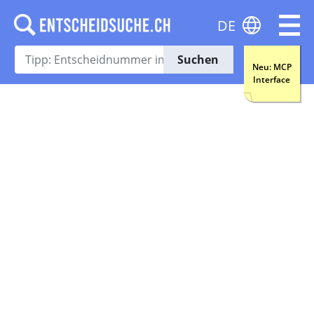
DE
Suchen
Neu: MCP
Interface