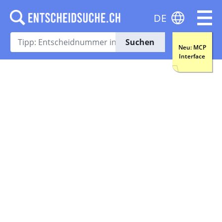
DE
Suchen
Neu: MCP
Interface