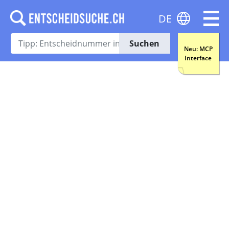
DE
Suchen
Neu: MCP
Interface