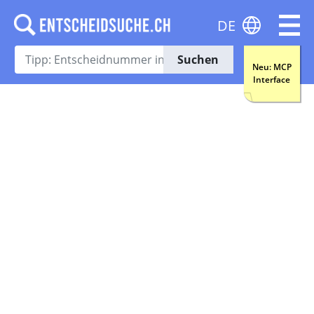
DE
Suchen
Neu: MCP
Interface