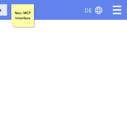
DE
n
Neu: MCP
Interface