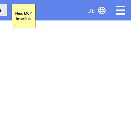
DE
n
Neu: MCP
Interface