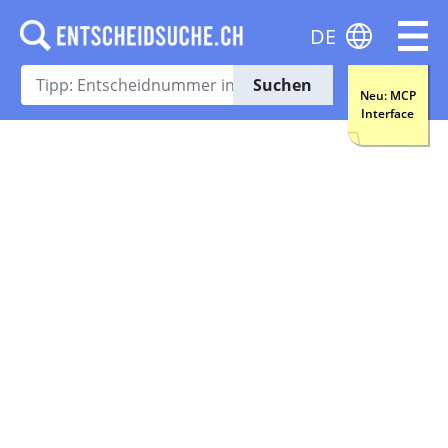
DE
Suchen
Neu: MCP
Interface