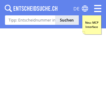
DE
Suchen
Neu: MCP
Interface