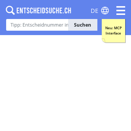
DE
Suchen
Neu: MCP
Interface