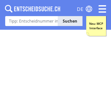
DE
Suchen
Neu: MCP
Interface