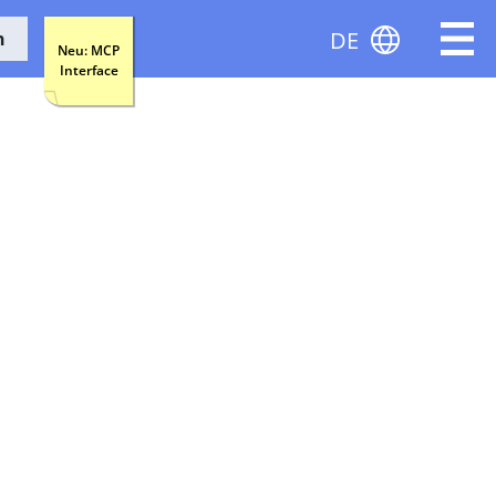
DE
n
Neu: MCP
Interface