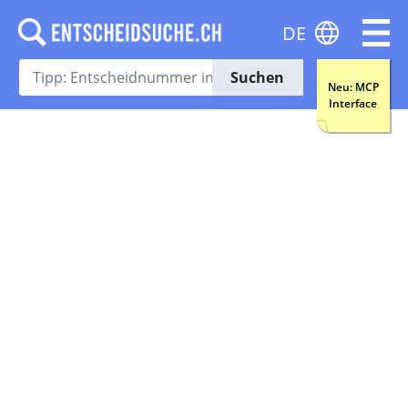
DE
Suchen
Neu: MCP
Interface