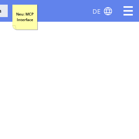
DE
n
Neu: MCP
Interface