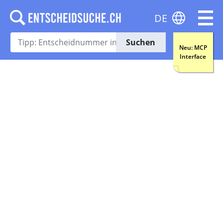
DE
Suchen
Neu: MCP
Interface