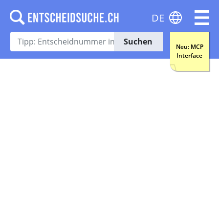
DE
Suchen
Neu: MCP
Interface