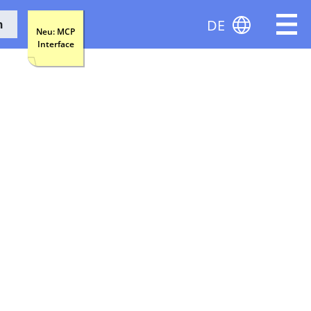
DE
n
Neu: MCP
Interface