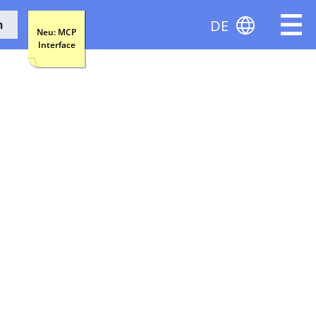
DE
n
Neu: MCP
Interface