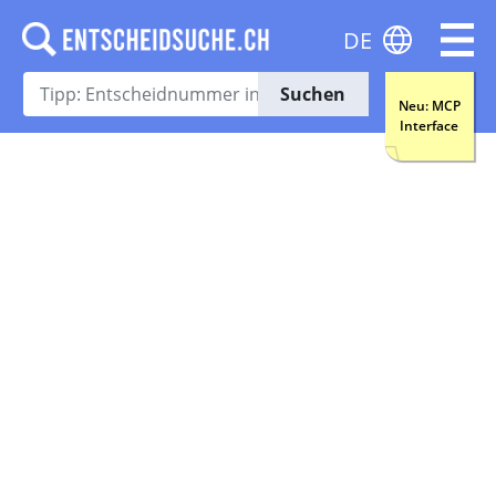
DE
Suchen
Neu: MCP
Interface