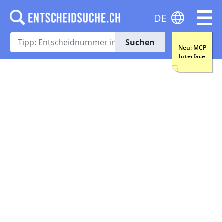
DE
Suchen
Neu: MCP
Interface