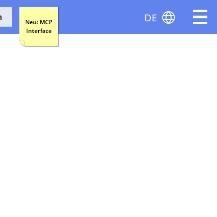
DE
n
Neu: MCP
Interface