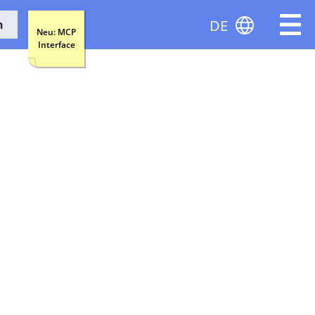
DE
n
Neu: MCP
Interface