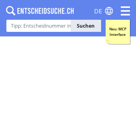
DE
Suchen
Neu: MCP
Interface