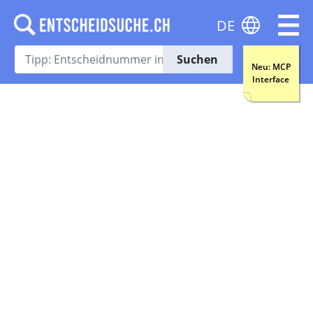
DE
Suchen
Neu: MCP
Interface