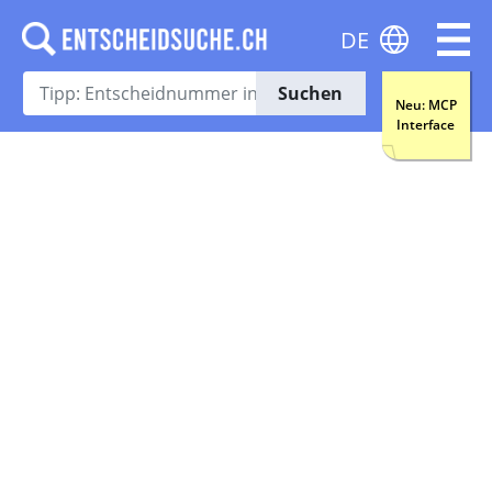
DE
Suchen
Neu: MCP
Interface