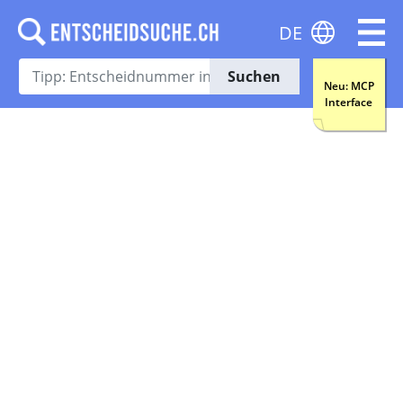
DE
Suchen
Neu: MCP
Interface