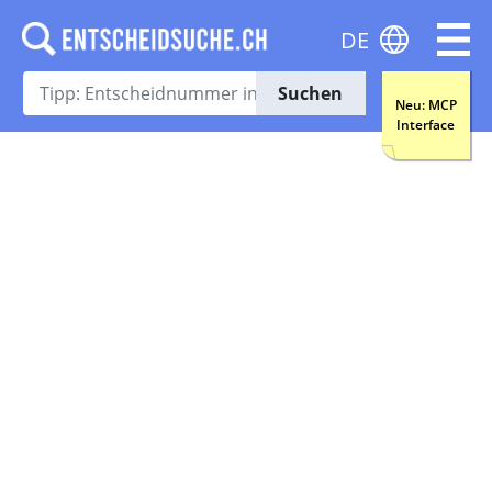
DE
Suchen
Neu: MCP
Interface