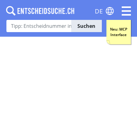
DE
Suchen
Neu: MCP
Interface