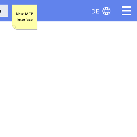
DE
n
Neu: MCP
Interface