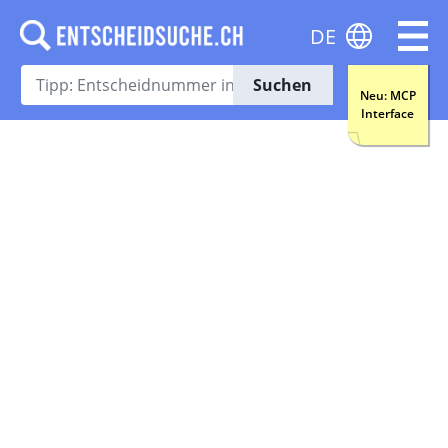
DE
Suchen
Neu: MCP
Interface