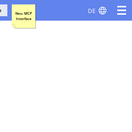
DE
n
Neu: MCP
Interface