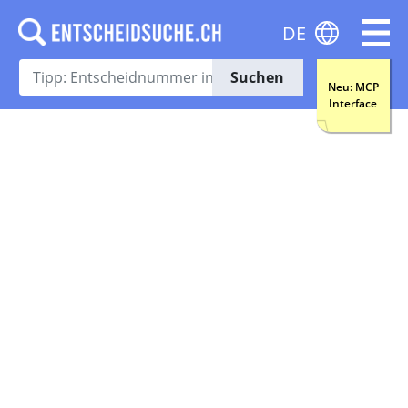
DE
Suchen
Neu: MCP
Interface