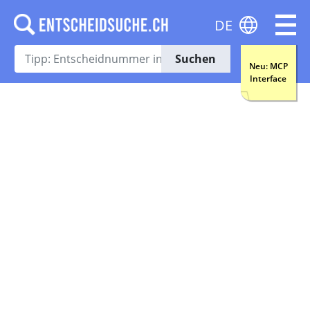
DE
Suchen
Neu: MCP
Interface