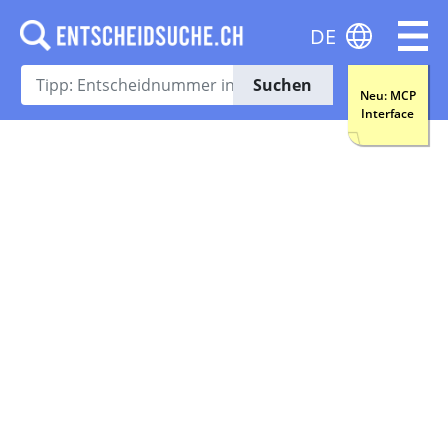
DE
Suchen
Neu: MCP
Interface