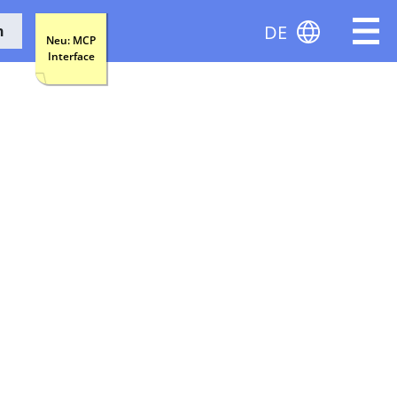
DE
n
Neu: MCP
Interface