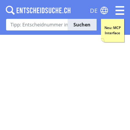
DE
Suchen
Neu: MCP
Interface