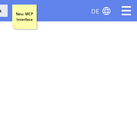
DE
n
Neu: MCP
Interface