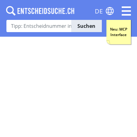
DE
Suchen
Neu: MCP
Interface