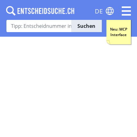
DE
Suchen
Neu: MCP
Interface