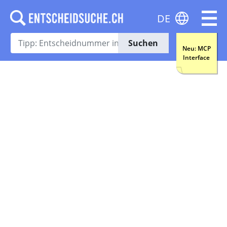
DE
Suchen
Neu: MCP
Interface