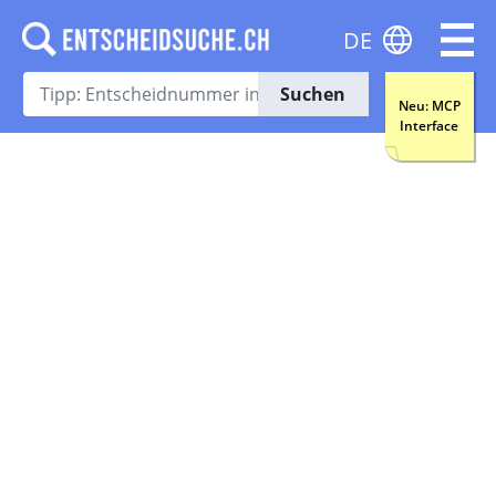
DE
Suchen
Neu: MCP
Interface