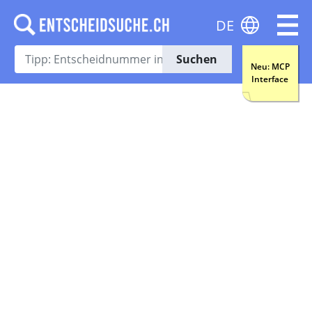
DE
Suchen
Neu: MCP
Interface