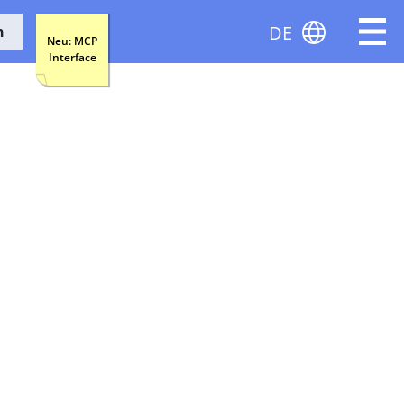
DE
n
Neu: MCP
Interface