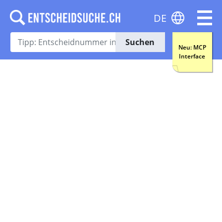
DE
Suchen
Neu: MCP
Interface