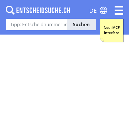
DE
Suchen
Neu: MCP
Interface