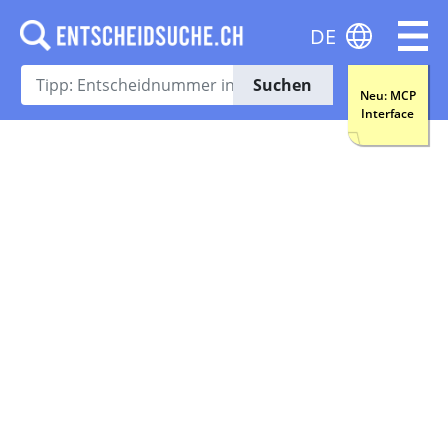
DE
Suchen
Neu: MCP
Interface