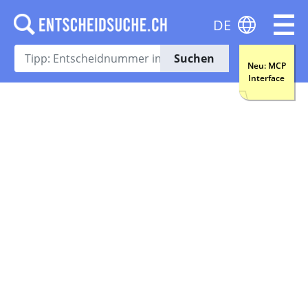
DE
Suchen
Neu: MCP
Interface