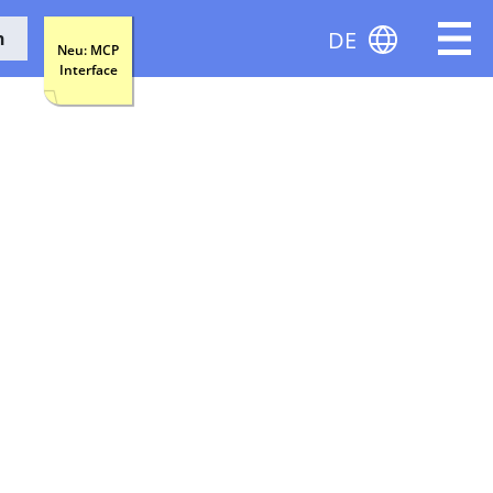
DE
n
Neu: MCP
Interface