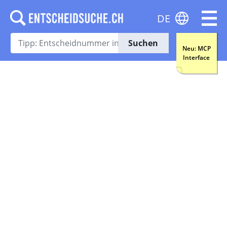
DE
Suchen
Neu: MCP
Interface