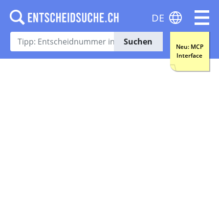
DE
Suchen
Neu: MCP
Interface