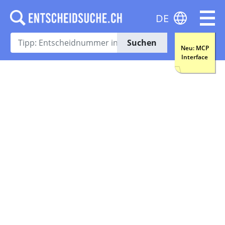
DE
Suchen
Neu: MCP
Interface